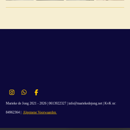
I
W
F
n
h
a
Marieke de Jong 2021 - 2026 |
0613922327
|
info@mariekedejong.net | KvK nr:
s
a
c
t
t
e
84962364 |
Algemene Voorwaarden
a
s
b
g
A
o
r
p
o