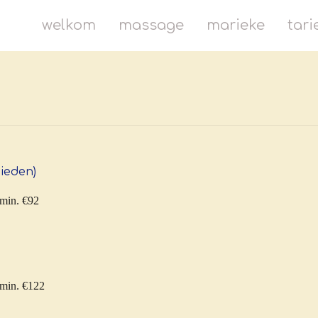
welkom
massage
marieke
tari
ieden)
 min. €92
 min. €122