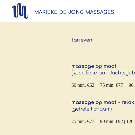
Ga
MARIEKE DE JONG
MASSAGES
direct
naar
de
tarieven
hoofdinhoud
massage op maat
(specifieke aandachtsgeb
60 min. €62 | 75 min. €77 | 90
massage op maat - relax
(gehele lichaam)
75 min. €77 | 90 min. €92 | 120