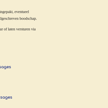
ingepakt, eventueel
ndgeschreven boodschap.
r of laten versturen via
ssages
ssages